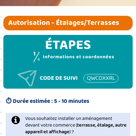
Autorisation - Étalages/Terrasses
ÉTAPES
1
(étape c
Informations et coordonnées
4
CODE DE SUIVI
QWCDXXRL
⏱
Durée estimée :
5 - 10 minutes
Vous souhaitez installer un aménagement
devant votre commerce (
terrasse, étalage, autre
appareil et affichage
) ?