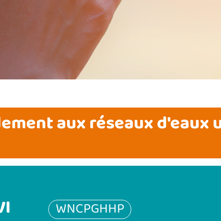
ement aux réseaux d'eaux u
VI
WNCPGHHP