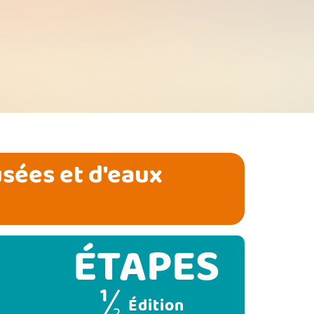
sées et d'eaux
ÉTAPES
1
(étape courante)
Édition
2