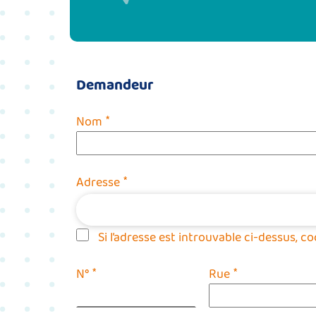
Demandeur
*
Nom
*
Adresse
Si l’adresse est introuvable ci-dessus, c
*
*
N°
Rue