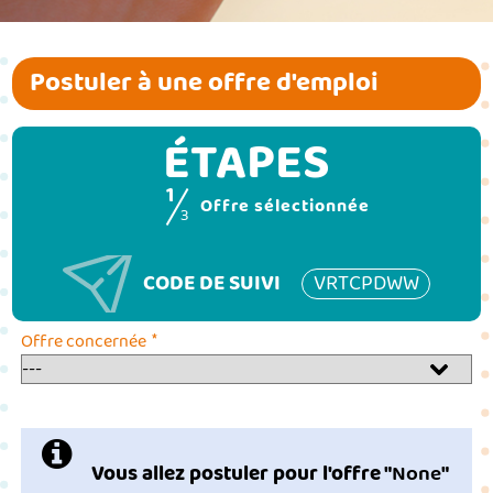
Postuler à une offre d'emploi
ÉTAPES
1
(étape couran
Offre sélectionnée
3
CODE DE SUIVI
VRTCPDWW
*
Offre concernée
Vous allez postuler pour l'offre "
None
"