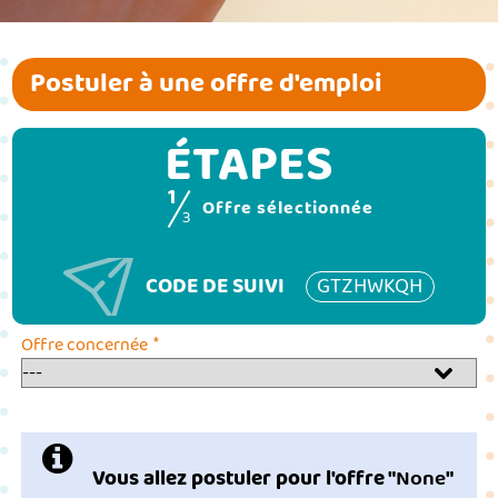
Postuler à une offre d'emploi
ÉTAPES
1
(étape couran
Offre sélectionnée
3
CODE DE SUIVI
GTZHWKQH
*
Offre concernée
Vous allez postuler pour l'offre "
None
"