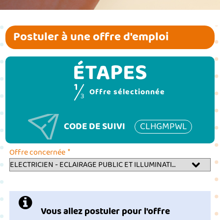
Postuler à une offre d'emploi
ÉTAPES
1
(étape couran
Offre sélectionnée
3
CODE DE SUIVI
CLHGMPWL
*
Offre concernée
Vous allez postuler pour l'offre