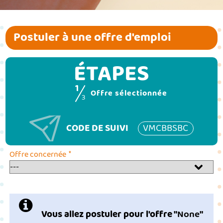
Postuler à une offre d'emploi
ÉTAPES
1
(étape couran
Offre sélectionnée
3
CODE DE SUIVI
VMCBBSBC
*
Offre concernée
Vous allez postuler pour l'offre "
None
"